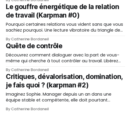
retrouver votre énergie intérieure.
Le gouffre énergétique de la relation
de travail (Karpman #0)
Pourquoi certaines relations vous vident sans que vous
sachiez pourquoi. Une lecture vibratoire du triangle de
Karpman pour sortir des jeux relationnels épuisants.
By Catherine Bordaneil
Quête de contrôle
Découvrez comment dialoguer avec la part de vous-
même qui cherche à tout contrôler au travail. Libérez
votre énergie et réduisez le stress lié à cette tendance.
By Catherine Bordaneil
Critiques, dévalorisation, domination,
je fais quoi ? (karpman #2)
Imaginez Sophie. Manager depuis un an dans une
équipe stable et compétente, elle doit pourtant
composer avec un N+1 qui impose régulièrement sa
By Catherine Bordaneil
vision, remet en question ses décisions, et parfois
dévalorise directement certains collaborateurs. Sophie,
qui n’a jamais entendu parler du Triangle de Karpman,
se retrouve souvent