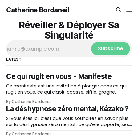
Catherine Bordaneil
Réveiller & Déployer Sa
Singularité
Subscribe
LATEST
Ce qui rugit en vous - Manifeste
Ce manifeste est une invitation à plonger dans ce qui
rugit en vous, ce qui clapit, coasse, siffle, grogne,
chante. Une invitation à revenir à vous, par le subtil, par
By Catherine Bordaneil
le sauvage. Aucun outil extérieur ne fera ce chemin à
La déshypnose zéro mental, Kézako ?
votre place. Ce qui transforme vient de l'intérieur.
Si vous êtes ici, c’est que vous souhaitez en savoir plus
sur la déshypnose zéro mental : ce qu’elle apporte, ses
fondations et son intention globale. Ici, je partage à la
By Catherine Bordaneil
fois ma propre expérience et un condensé des