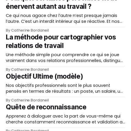
énervent autant au travail ?
L’hypnose du corps, il
Ce qui nous agace chez l’autre n’est presque jamais
l’autre. C’est un interdit intérieur qui se réactive. Et nos
relations deviennent alors des miroirs puissants de
By Catherine Bordaneil
notre histoire.
La méthode pour cartographier vos
relations de travail
Une méthode simple pour comprendre ce qui se joue
vraiment dans vos relations professionnelles, distinguer
la personne du rôle et retrouver de la liberté intérieure.
By Catherine Bordaneil
Objectif Ultime (modèle)
Nos objectifs professionnels sont le plus souvent
pensés en termes de résultats : un poste, un salaire, un
statut, un projet abouti. Pourtant, j'ai observé quelque
By Catherine Bordaneil
chose de très clair : la manière dont l’on se rapproche
Quête de reconnaissance
de soi en chemin est plus importante que le résultat. La
façon
Apprenez à dialoguer avec la part de vous-même qui
cherche constamment reconnaissance et validation au
travail. Découvrez comment réduire le stress et
By Catherine Bordaneil