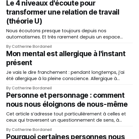
Le 4 niveaux d'écoute pour
expériences que j’ai accompagnées, pour vous donner
transformer une relation de travail
une vision
(théorie U)
Nous écoutons presque toujours depuis nos
automatismes. Et très rarement depuis un espace
réellement ouvert. La théorie U d’Otto Scharmer met
By Catherine Bordaneil
des mots simples sur une réalité que beaucoup
Mon mental est allergique à l'instant
ressentent confusément : il existe plusieurs niveaux
présent
d’écoute, et ils ne produisent pas du tout les mêmes
effets. C’est
Je vais le dire franchement : pendant longtemps, j’ai
été allergique à la pleine conscience. Allergique à
l’instant présent. Etrange, n'est-ce pas ? Comme si être
By Catherine Bordaneil
présente pleinement à l'instant présent était presque
Personne et personnage : comment
un interdit. Portée par la croyance qu'être présente, c'
nous nous éloignons de nous-même
Cet article s’adresse tout particulièrement à celles et
ceux qui traversent un questionnement de sens, à
celles et ceux qui sentent en eux l’élan de se retrouver.
By Catherine Bordaneil
Je m'appuie sur les travaux de Bernard Sensfelder ,
Pourquoi certaines personnes nous
Eïnothérapeute et Hypnothérapeute. Dans son livre,