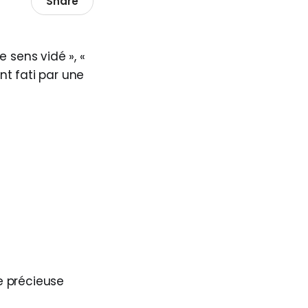
Share
e sens vidé », «
nt fati par une
e précieuse