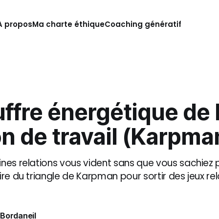
A propos
Ma charte éthique
Coaching génératif
I
ffre énergétique de 
on de travail (Karpma
ines relations vous vident sans que vous sachiez 
ire du triangle de Karpman pour sortir des jeux rel
 Bordaneil