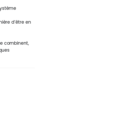
système
nière d’être en
s se combinent,
iques