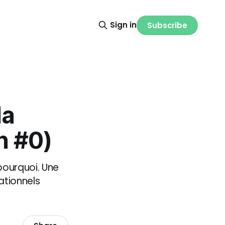
Sign in
Subscribe
la
n #0)
pourquoi. Une
ationnels