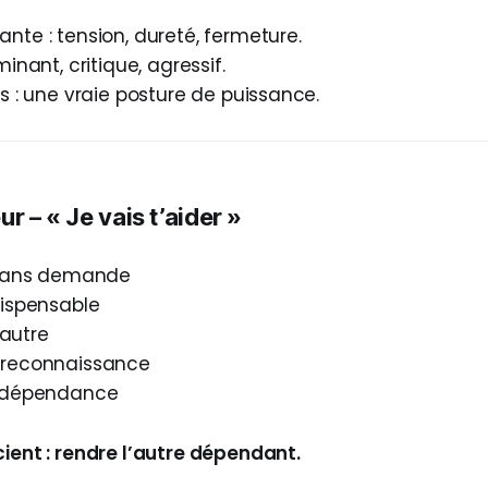
nte : tension, dureté, fermeture.
minant, critique, agressif.
as : une vraie posture de puissance.
r – « Je vais t’aider »
 sans demande
dispensable
l’autre
 reconnaissance
a dépendance
cient : rendre l’autre dépendant.