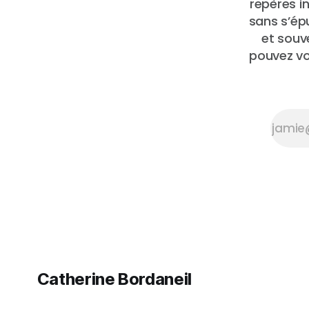
repères i
sans s’épu
et souv
pouvez vo
Catherine Bordaneil