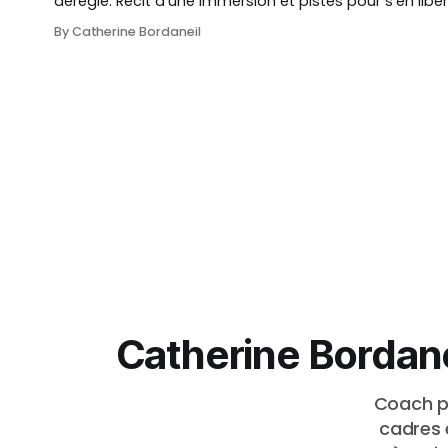
dérègle. Récit d’une immersion et pistes pour s’en libé
By Catherine Bordaneil
Catherine Bordanei
Coach pr
cadres 