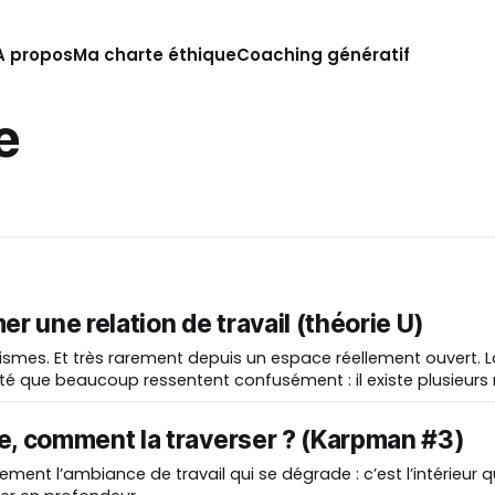
A propos
Ma charte éthique
Coaching génératif
e
r une relation de travail (théorie U)
Et très rarement depuis un espace réellement ouvert. La théorie
té que beaucoup ressentent confusément : il existe plusieurs
d’écoute, et ils ne produisent pas du tout les mêmes effets. C’est
e, comment la traverser ? (Karpman #3)
ement l’ambiance de travail qui se dégrade : c’est l’intérieur q