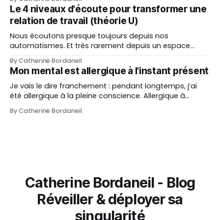
fois ma propre expérience et un condensé des
Le 4 niveaux d'écoute pour transformer une
expériences que j’ai accompagnées, pour vous donner
relation de travail (théorie U)
une vision
Nous écoutons presque toujours depuis nos
automatismes. Et très rarement depuis un espace
réellement ouvert. La théorie U d’Otto Scharmer met
By Catherine Bordaneil
des mots simples sur une réalité que beaucoup
Mon mental est allergique à l'instant présent
ressentent confusément : il existe plusieurs niveaux
d’écoute, et ils ne produisent pas du tout les mêmes
Je vais le dire franchement : pendant longtemps, j’ai
effets. C’est
été allergique à la pleine conscience. Allergique à
l’instant présent. Etrange, n'est-ce pas ? Comme si être
By Catherine Bordaneil
présente pleinement à l'instant présent était presque
un interdit. Portée par la croyance qu'être présente, c'
Catherine Bordaneil - Blog
Réveiller & déployer sa
singularité