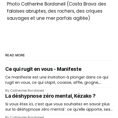
Photo Catherine Bordaneil (Costa Brava des
falaises abruptes, des rochers, des criques
sauvages et une mer parfois agitée)
READ MORE
Ce qui rugit en vous - Manifeste
Ce manifeste est une invitation à plonger dans ce qui
rugit en vous, ce qui clapit, coasse, siffle, grogne,
chante. Une invitation à revenir à vous, par le subtil, par
By Catherine Bordaneil
le sauvage. Aucun outil extérieur ne fera ce chemin à
La déshypnose zéro mental, Kézako ?
votre place. Ce qui transforme vient de l'intérieur.
Si vous êtes ici, c’est que vous souhaitez en savoir plus
sur la déshypnose zéro mental : ce qu’elle apporte, ses
fondations et son intention globale. Ici, je partage à la
By Catherine Bordaneil