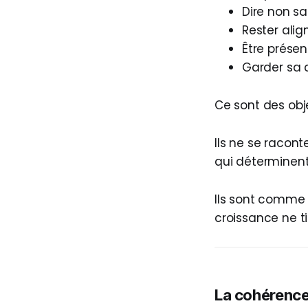
Dire non san
Rester ali
Être présen
Garder sa c
Ce sont des obje
Ils ne se racont
qui déterminent 
Ils sont comme l
croissance ne ti
La cohérenc