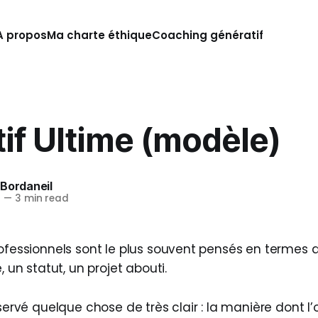
A propos
Ma charte éthique
Coaching génératif
if Ultime (modèle)
 Bordaneil
6
—
3 min read
ofessionnels sont le plus souvent pensés en termes de
, un statut, un projet abouti.
bservé quelque chose de très clair : la manière dont l