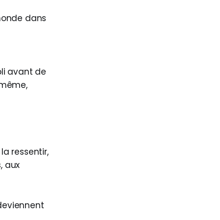
 monde dans
li avant de
s-même,
la ressentir,
, aux
 deviennent