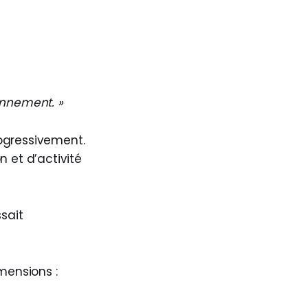
onnement. »
progressivement.
n et d’activité
ssait
imensions :